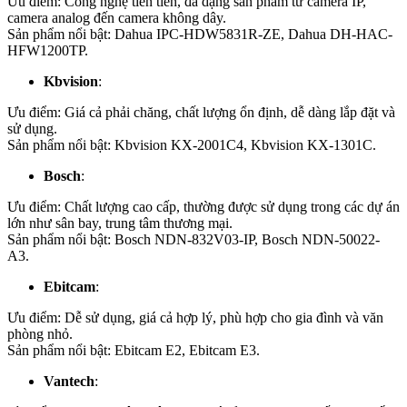
Ưu điểm: Công nghệ tiên tiến, đa dạng sản phẩm từ camera IP,
camera analog đến camera không dây.
Sản phẩm nổi bật: Dahua IPC-HDW5831R-ZE, Dahua DH-HAC-
HFW1200TP.
Kbvision
:
Ưu điểm: Giá cả phải chăng, chất lượng ổn định, dễ dàng lắp đặt và
sử dụng.
Sản phẩm nổi bật: Kbvision KX-2001C4, Kbvision KX-1301C.
Bosch
:
Ưu điểm: Chất lượng cao cấp, thường được sử dụng trong các dự án
lớn như sân bay, trung tâm thương mại.
Sản phẩm nổi bật: Bosch NDN-832V03-IP, Bosch NDN-50022-
A3.
Ebitcam
:
Ưu điểm: Dễ sử dụng, giá cả hợp lý, phù hợp cho gia đình và văn
phòng nhỏ.
Sản phẩm nổi bật: Ebitcam E2, Ebitcam E3.
Vantech
: