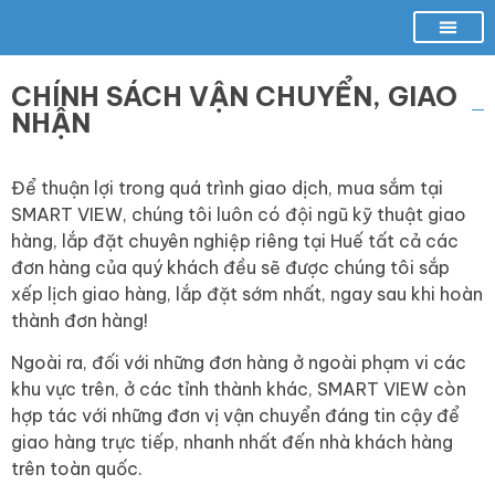
Hãng Camera Nổi Tiếng
Camera Wifi Không Dây
Bộ KIT Camera
Đầu Ghi Hình Camera
Phụ Kiện Camera
Khoá Điện Tử
CHÍNH SÁCH VẬN CHUYỂN, GIAO
NHẬN
Để thuận lợi trong quá trình giao dịch, mua sắm tại
SMART VIEW, chúng tôi luôn có đội ngũ kỹ thuật giao
hàng, lắp đặt chuyên nghiệp riêng tại Huế tất cả các
đơn hàng của quý khách đều sẽ được chúng tôi sắp
xếp lịch giao hàng, lắp đặt sớm nhất, ngay sau khi hoàn
thành đơn hàng!
Ngoài ra, đối với những đơn hàng ở ngoài phạm vi các
khu vực trên, ở các tỉnh thành khác, SMART VIEW còn
hợp tác với những đơn vị vận chuyển đáng tin cậy để
giao hàng trực tiếp, nhanh nhất đến nhà khách hàng
trên toàn quốc.