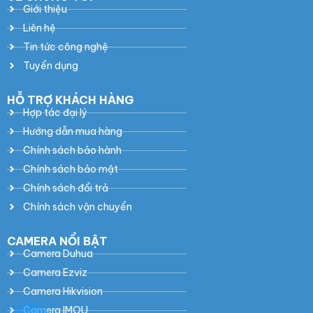
Giới thiệu
Liên hệ
Tin tức công nghệ
Tuyển dụng
HỖ TRỢ KHÁCH HÀNG
Hợp tác đại lý
Hướng dẫn mua hàng
Chính sách bảo hành
Chính sách bảo mật
Chính sách đổi trả
Chính sách vận chuyển
CAMERA NỔI BẬT
Camera Duhua
Camera Ezviz
Camera Hikvision
Camera IMOU