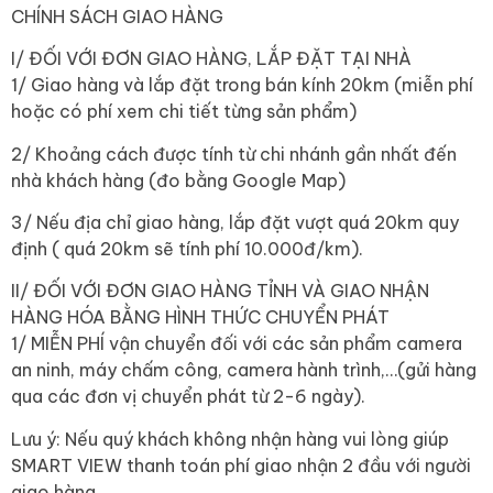
CHÍNH SÁCH GIAO HÀNG
I/ ĐỐI VỚI ĐƠN GIAO HÀNG, LẮP ĐẶT TẠI NHÀ
1/ Giao hàng và lắp đặt trong bán kính 20km (miễn phí
hoặc có phí xem chi tiết từng sản phẩm)
2/ Khoảng cách được tính từ chi nhánh gần nhất đến
nhà khách hàng (đo bằng Google Map)
3/ Nếu địa chỉ giao hàng, lắp đặt vượt quá 20km quy
định ( quá 20km sẽ tính phí 10.000đ/km).
II/ ĐỐI VỚI ĐƠN GIAO HÀNG TỈNH VÀ GIAO NHẬN
HÀNG HÓA BẰNG HÌNH THỨC CHUYỂN PHÁT
1/ MIỄN PHÍ vận chuyển đối với các sản phẩm camera
an ninh, máy chấm công, camera hành trình,…(gửi hàng
qua các đơn vị chuyển phát từ 2-6 ngày).
Lưu ý: Nếu quý khách không nhận hàng vui lòng giúp
SMART VIEW thanh toán phí giao nhận 2 đầu với người
giao hàng.