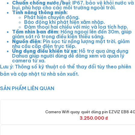
Chuẩn chống nước/bụi
: IP67, bảo vệ khỏi nước và
bụi, phù hợp cho các môi trường ngoài trời.
Tính năng thông minh
:
Phát hiện chuyển động.
Báo động khi phát hiện xâm nhập.
Đàm thoại hai chiều với mic và loa tích hợp.
Tầm nhìn ban đêm
: Hồng ngoại lên đến 30m, giúp
giám sát rõ trong điều kiện thiếu sáng.
Nguồn điện
: Pin sạc từ năng lượng mặt trời, giảm
nhu cầu cấp điện trực tiếp.
Ứng dụng điều khiển từ xa
: Hỗ trợ qua ứng dụng
Dahua giúp người dùng dễ dàng xem và quản lý
camera từ xa.
Lưu ý: Thông số kỹ thuật có thể thay đổi tùy theo phiên
bản và cập nhật từ nhà sản xuất.
SẢN PHẨM LIÊN QUAN
Camera Wifi quay quét dùng pin EZVIZ EB8 4
3.250.000
₫