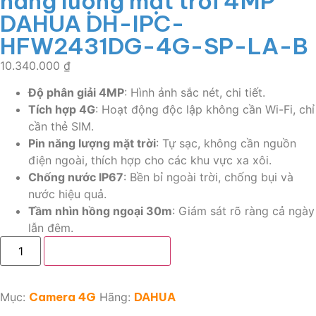
năng lượng mặt trời 4MP
DAHUA DH-IPC-
HFW2431DG-4G-SP-LA-B
10.340.000
₫
Độ phân giải 4MP
: Hình ảnh sắc nét, chi tiết.
Tích hợp 4G
: Hoạt động độc lập không cần Wi-Fi, chỉ
cần thẻ SIM.
Pin năng lượng mặt trời
: Tự sạc, không cần nguồn
điện ngoài, thích hợp cho các khu vực xa xôi.
Chống nước IP67
: Bền bỉ ngoài trời, chống bụi và
nước hiệu quả.
Tầm nhìn hồng ngoại 30m
: Giám sát rõ ràng cả ngày
lẫn đêm.
Thêm vào giỏ hàng
Mục:
Camera 4G
Hãng:
DAHUA