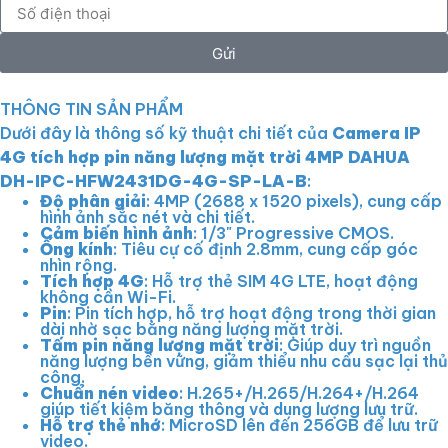
Gửi
THÔNG TIN SẢN PHẨM
Dưới đây là thông số kỹ thuật chi tiết của
Camera IP
4G tích hợp pin năng lượng mặt trời 4MP DAHUA
DH-IPC-HFW2431DG-4G-SP-LA-B
:
Độ phân giải
: 4MP (2688 x 1520 pixels), cung cấp
hình ảnh sắc nét và chi tiết.
Cảm biến hình ảnh
: 1/3" Progressive CMOS.
Ống kính
: Tiêu cự cố định 2.8mm, cung cấp góc
nhìn rộng.
Tích hợp 4G
: Hỗ trợ thẻ SIM 4G LTE, hoạt động
không cần Wi-Fi.
Pin
: Pin tích hợp, hỗ trợ hoạt động trong thời gian
dài nhờ sạc bằng năng lượng mặt trời.
Tấm pin năng lượng mặt trời
: Giúp duy trì nguồn
năng lượng bền vững, giảm thiểu nhu cầu sạc lại thủ
công.
Chuẩn nén video
: H.265+/H.265/H.264+/H.264
giúp tiết kiệm băng thông và dung lượng lưu trữ.
Hỗ trợ thẻ nhớ
: MicroSD lên đến 256GB để lưu trữ
video.