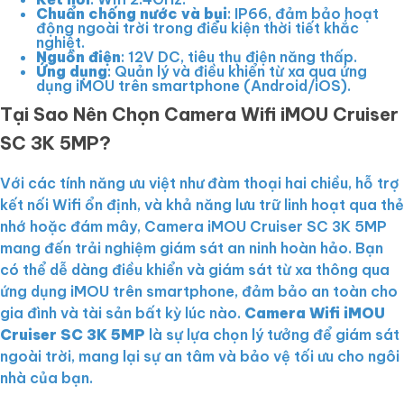
Chuẩn chống nước và bụi
: IP66, đảm bảo hoạt
động ngoài trời trong điều kiện thời tiết khắc
nghiệt.
Nguồn điện
: 12V DC, tiêu thụ điện năng thấp.
Ứng dụng
: Quản lý và điều khiển từ xa qua ứng
dụng iMOU trên smartphone (Android/iOS).
Tại Sao Nên Chọn Camera Wifi iMOU Cruiser
SC 3K 5MP?
Với các tính năng ưu việt như đàm thoại hai chiều, hỗ trợ
kết nối Wifi ổn định, và khả năng lưu trữ linh hoạt qua thẻ
nhớ hoặc đám mây, Camera iMOU Cruiser SC 3K 5MP
mang đến trải nghiệm giám sát an ninh hoàn hảo. Bạn
có thể dễ dàng điều khiển và giám sát từ xa thông qua
ứng dụng iMOU trên smartphone, đảm bảo an toàn cho
gia đình và tài sản bất kỳ lúc nào.
Camera Wifi iMOU
Cruiser SC 3K 5MP
là sự lựa chọn lý tưởng để giám sát
ngoài trời, mang lại sự an tâm và bảo vệ tối ưu cho ngôi
nhà của bạn.