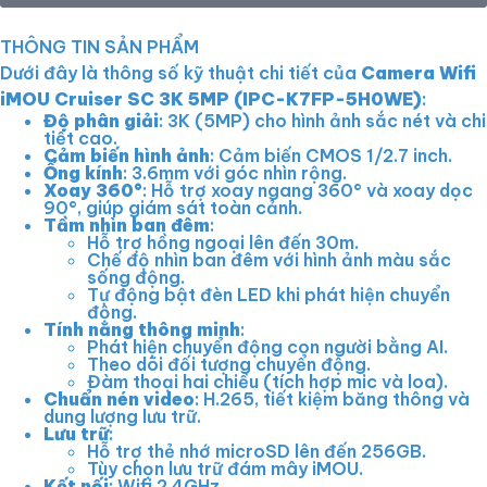
THÔNG TIN SẢN PHẨM
Dưới đây là thông số kỹ thuật chi tiết của
Camera Wifi
iMOU Cruiser SC 3K 5MP (IPC-K7FP-5H0WE)
:
Độ phân giải
: 3K (5MP) cho hình ảnh sắc nét và chi
tiết cao.
Cảm biến hình ảnh
: Cảm biến CMOS 1/2.7 inch.
Ống kính
: 3.6mm với góc nhìn rộng.
Xoay 360°
: Hỗ trợ xoay ngang 360° và xoay dọc
90°, giúp giám sát toàn cảnh.
Tầm nhìn ban đêm
:
Hỗ trợ hồng ngoại lên đến 30m.
Chế độ nhìn ban đêm với hình ảnh màu sắc
sống động.
Tự động bật đèn LED khi phát hiện chuyển
động.
Tính năng thông minh
:
Phát hiện chuyển động con người bằng AI.
Theo dõi đối tượng chuyển động.
Đàm thoại hai chiều (tích hợp mic và loa).
Chuẩn nén video
: H.265, tiết kiệm băng thông và
dung lượng lưu trữ.
Lưu trữ
:
Hỗ trợ thẻ nhớ microSD lên đến 256GB.
Tùy chọn lưu trữ đám mây iMOU.
Kết nối
: Wifi 2.4GHz.