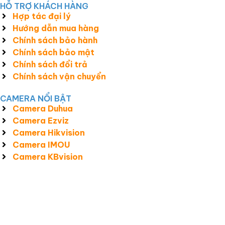
HỖ TRỢ KHÁCH HÀNG
Hợp tác đại lý
Hướng dẫn mua hàng
Chính sách bảo hành
Chính sách bảo mật
Chính sách đổi trả
Chính sách vận chuyển
CAMERA NỔI BẬT
Camera Duhua
Camera Ezviz
Camera Hikvision
Camera IMOU
Camera KBvision
Công Ty TNHH Giải Pháp Và Công Nghệ Smart View MST:
3301609792 do Sở Kế Hoạch và Đầu Tư T.T.Huế cấp ngày 25/05/2017