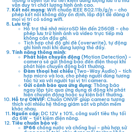
thông truyền tải và tiết kiệm dung lượng lưu trữ mà
vẫn duy trì chất lượng hình ảnh cao.
Kết nối mạng
: Wifi chuẩn IEEE 802.11b/g/n – cho
phép kết nối không dây ổn định, lắp đặt dễ dàng ở
mọi vị trí có sóng wifi.
Lưu trữ
:
Hỗ trợ thẻ nhớ microSD lên đến 256GB – cho
phép lưu trữ hình ảnh và video trực tiếp mà
không cần đầu ghi.
Tích hợp chế độ ghi đè (overwrite), tự động
ghi hình mới khi dung lượng thẻ đầy.
Tính năng thông minh
:
Phát hiện chuyển động
(Motion Detection) –
camera sẽ gửi thông báo đến điện thoại khi
phát hiện chuyển động bất thường.
Đàm thoại hai chiều
(Two-Way Audio) – tích
hợp micro và loa, cho phép người dùng tương
tác từ xa với người tại vị trí camera.
Gửi cảnh báo qua ứng dụng
: Thông báo
ngay lập tức qua ứng dụng di động khi phát
hiện chuyển động hoặc sự kiện bất thường.
Hỗ trợ ONVIF
: Chuẩn ONVIF giúp camera tương
thích với nhiều hệ thống giám sát và phần mềm
khác nhau.
Nguồn cấp
: DC 12V ± 10%, công suất tiêu thụ tối
đa 6W – tiết kiệm điện năng.
Tiêu chuẩn bảo vệ
:
IP66
chống nước và chống bụi – phù hợp sử