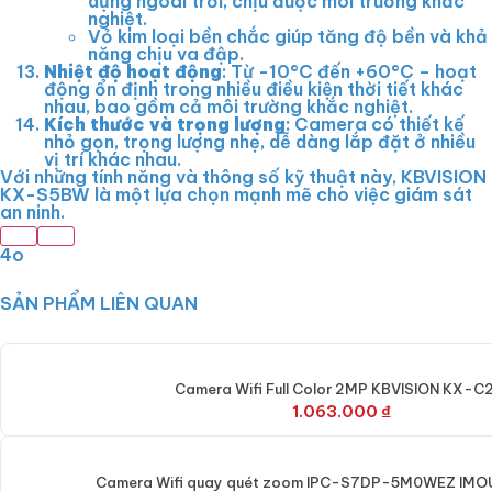
dụng ngoài trời, chịu được môi trường khắc
nghiệt.
Vỏ kim loại bền chắc giúp tăng độ bền và khả
năng chịu va đập.
Nhiệt độ hoạt động
: Từ -10°C đến +60°C – hoạt
động ổn định trong nhiều điều kiện thời tiết khác
nhau, bao gồm cả môi trường khắc nghiệt.
Kích thước và trọng lượng
: Camera có thiết kế
nhỏ gọn, trọng lượng nhẹ, dễ dàng lắp đặt ở nhiều
vị trí khác nhau.
Với những tính năng và thông số kỹ thuật này, KBVISION
KX-S5BW là một lựa chọn mạnh mẽ cho việc giám sát
an ninh.
4o
SẢN PHẨM LIÊN QUAN
Camera Wifi Full Color 2MP KBVISION KX-C
1.063.000
₫
Camera Wifi quay quét zoom IPC-S7DP-5M0WEZ IMOU 