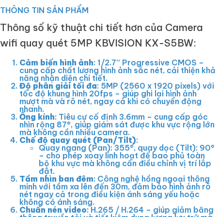
THÔNG TIN SẢN PHẨM
Thông số kỹ thuật chi tiết hơn của Camera
wifi quay quét 5MP KBVISION KX-S5BW:
Cảm biến hình ảnh
: 1/2.7” Progressive CMOS –
cung cấp chất lượng hình ảnh sắc nét, cải thiện khả
năng nhận diện chi tiết.
Độ phân giải tối đa
: 5MP (2560 x 1920 pixels) với
tốc độ khung hình 20fps – giúp ghi lại hình ảnh
mượt mà và rõ nét, ngay cả khi có chuyển động
nhanh.
Ống kính
: Tiêu cự cố định 3.6mm – cung cấp góc
nhìn rộng 87°, giúp giám sát được khu vực rộng lớn
mà không cần nhiều camera.
Chế độ quay quét (Pan/Tilt)
:
Quay ngang (Pan): 355°, quay dọc (Tilt): 90°
– cho phép xoay linh hoạt để bao phủ toàn
bộ khu vực mà không cần điều chỉnh vị trí lắp
đặt.
Tầm nhìn ban đêm
: Công nghệ hồng ngoại thông
minh với tầm xa lên đến 30m, đảm bảo hình ảnh rõ
nét ngay cả trong điều kiện ánh sáng yếu hoặc
không có ánh sáng.
Chuẩn nén video
: H.265 / H.264 – giúp giảm băng