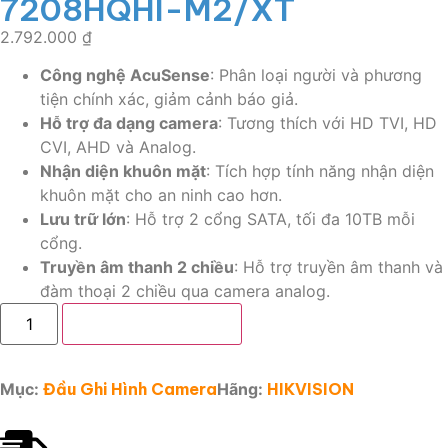
7208HQHI-M2/XT
2.792.000
₫
Công nghệ AcuSense
: Phân loại người và phương
tiện chính xác, giảm cảnh báo giả.
Hỗ trợ đa dạng camera
: Tương thích với HD TVI, HD
CVI, AHD và Analog.
Nhận diện khuôn mặt
: Tích hợp tính năng nhận diện
khuôn mặt cho an ninh cao hơn.
Lưu trữ lớn
: Hỗ trợ 2 cổng SATA, tối đa 10TB mỗi
cổng.
Truyền âm thanh 2 chiều
: Hỗ trợ truyền âm thanh và
đàm thoại 2 chiều qua camera analog.
Thêm vào giỏ hàng
Mục:
Đầu Ghi Hình Camera
Hãng:
HIKVISION