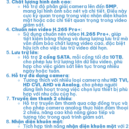
Chất lượng hình ảnh cao
:
Hỗ trợ độ phân giải camera lên đến
5MP
,
mang lại hình ảnh sắc nét và chi tiết. Điều này
cực kỳ quan trọng trong việc nhận diện khuôn
mặt hoặc các chi tiết quan trọng trong video
giám sát.
Chuẩn nén video H.265 Pro+
:
Sử dụng chuẩn nén video
H.265 Pro+
, giúp
tiết kiệm băng thông và dung lượng lưu trữ mà
vẫn đảm bảo chất lượng video cao, đặc biệt
hữu ích cho việc lưu trữ video dài hạn.
Lưu trữ lớn
:
Hỗ trợ
2 cổng SATA
, mỗi cổng tối đa
10TB
,
cho phép lưu trữ lượng lớn dữ liệu video, phù
hợp cho việc giám sát liên tục trong nhiều
ngày hoặc tuần.
Hỗ trợ đa dạng camera
:
Tương thích với nhiều loại camera như
HD TVI,
HD CVI, AHD và Analog
, cho phép người
dùng linh hoạt trong việc chọn lựa thiết bị phù
hợp với nhu cầu của họ.
Truyền âm thanh 2 chiều
:
Hỗ trợ truyền âm thanh qua cáp đồng trục và
cho phép camera analog thực hiện đàm thoại
2 chiều, nâng cao khả năng giao tiếp và
tương tác trong quá trình giám sát.
Nhận diện khuôn mặt
:
Tích hợp tính năng
nhận diện khuôn mặt
với 2