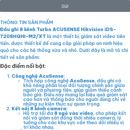
Gửi
THÔNG TIN SẢN PHẨM
Đầu ghi 8 kênh Turbo ACUSENSE Hikvision iDS-
7208HQHI-M2/XT
là một thiết bị giám sát video tiên
tiến, được thiết kế để cung cấp giải pháp an ninh hiệu
quả cho các hệ thống vừa và nhỏ. Dưới đây là mô tả chi
tiết về sản phẩm:
Đặc điểm nổi bật
:
Công nghệ AcuSense
:
Tích hợp công nghệ
AcuSense
, đầu ghi có
khả năng phân loại đối tượng chính xác giữa
người và phương tiện, giúp giảm thiểu cảnh
báo giả. Điều này mang lại hiệu quả giám sát
cao hơn và thông báo cho người dùng chỉ về
những sự kiện thực sự quan trọng.
Kết nối 8 kênh camera
:
Hỗ trợ tối đa
8 ngõ vào video
, cho phép kết
nối và giám sát đồng thời nhiều camera, lý
tưởng cho các khu vực cần theo dõi nhiều vị
trí khác nhau.