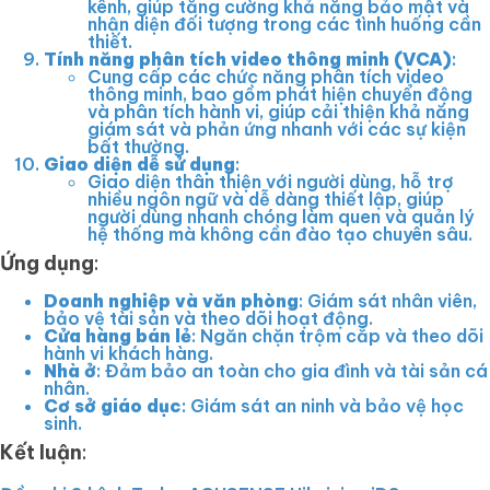
kênh, giúp tăng cường khả năng bảo mật và
nhận diện đối tượng trong các tình huống cần
thiết.
Tính năng phân tích video thông minh (VCA)
:
Cung cấp các chức năng phân tích video
thông minh, bao gồm phát hiện chuyển động
và phân tích hành vi, giúp cải thiện khả năng
giám sát và phản ứng nhanh với các sự kiện
bất thường.
Giao diện dễ sử dụng
:
Giao diện thân thiện với người dùng, hỗ trợ
nhiều ngôn ngữ và dễ dàng thiết lập, giúp
người dùng nhanh chóng làm quen và quản lý
hệ thống mà không cần đào tạo chuyên sâu.
Ứng dụng
:
Doanh nghiệp và văn phòng
: Giám sát nhân viên,
bảo vệ tài sản và theo dõi hoạt động.
Cửa hàng bán lẻ
: Ngăn chặn trộm cắp và theo dõi
hành vi khách hàng.
Nhà ở
: Đảm bảo an toàn cho gia đình và tài sản cá
nhân.
Cơ sở giáo dục
: Giám sát an ninh và bảo vệ học
sinh.
Kết luận
: