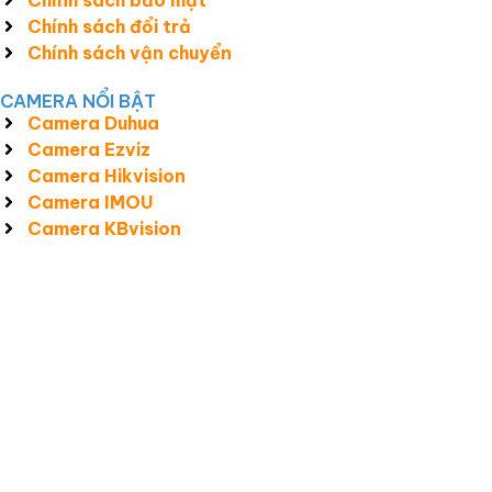
Chính sách bảo mật
Chính sách đổi trả
Chính sách vận chuyển
CAMERA NỔI BẬT
Camera Duhua
Camera Ezviz
Camera Hikvision
Camera IMOU
Camera KBvision
Công Ty TNHH Giải Pháp Và Công Nghệ Smart View MST:
3301609792 do Sở Kế Hoạch và Đầu Tư T.T.Huế cấp ngày 25/05/2017