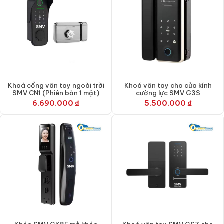
Khoá cổng vân tay ngoài trời
Khoá vân tay cho cửa kính
SMV CN1 (Phiên bản 1 mặt)
cường lực SMV G3S
6.690.000
₫
5.500.000
₫