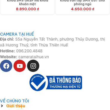
Khóa SMV GK8F mở khóa
Khoá vân tay SMV GS7 cho
khuôn mặt
phòng ngủ
8.890.000
₫
4.650.000
₫
CAMERA TẠI HUẾ
Địa chỉ:
55a Nguyễn Tất Thành, phường Thủy Dương, thị
xã Hương Thuỷ, tỉnh Thừa Thiên Huế
Hotline:
096.200.4848
Website:
camerataihue.vn
VỀ CHÚNG TÔI
Giới thiệu