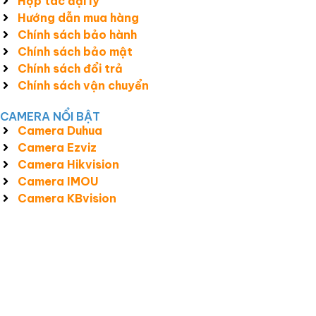
Hợp tác đại lý
Hướng dẫn mua hàng
Chính sách bảo hành
Chính sách bảo mật
Chính sách đổi trả
Chính sách vận chuyển
CAMERA NỔI BẬT
Camera Duhua
Camera Ezviz
Camera Hikvision
Camera IMOU
Camera KBvision
Công Ty TNHH Giải Pháp Và Công Nghệ Smart View MST:
3301609792 do Sở Kế Hoạch và Đầu Tư T.T.Huế cấp ngày 25/05/2017