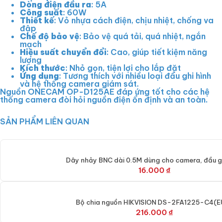
Dòng điện đầu ra
: 5A
Công suất
: 60W
Thiết kế
: Vỏ nhựa cách điện, chịu nhiệt, chống va
đập
Chế độ bảo vệ
: Bảo vệ quá tải, quá nhiệt, ngắn
mạch
Hiệu suất chuyển đổi
: Cao, giúp tiết kiệm năng
lượng
Kích thước
: Nhỏ gọn, tiện lợi cho lắp đặt
Ứng dụng
: Tương thích với nhiều loại đầu ghi hình
và hệ thống camera giám sát.
Nguồn ONECAM OP-D125AE đáp ứng tốt cho các hệ
thống camera đòi hỏi nguồn điện ổn định và an toàn.
SẢN PHẨM LIÊN QUAN
Dây nhảy BNC dài 0.5M dùng cho camera, đầu gh
16.000
₫
Bộ chia nguồn HIKVISION DS-2FA1225-C4(E
216.000
₫